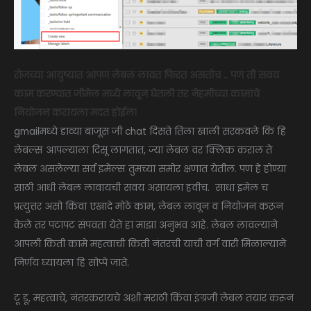
रोजच्या आयुष्यात आपण लेबलं लावत फिरत असतोच .. पण ती सवय
काम करण्यात जीमेल मध्ये लावून घेतली तर नेहमीच्या कामांचे
नियोजन करायला मदत होईल!
gmailमध्ये डाव्या बाजूस जी chat दिसते तिला खाली सरकवले कि हि
लेबल्स आपल्याला दिसू लागतात, ज्या लेबल वर क्लिक कराल ते
लेबल असलेल्या सर्व इमेल्स तुमच्या समोर क्षणात येतील. पण हे होण्या
साठी आधी लेबल लावायची सवय असायला हवीच. साधा इमेल च
प्रत्युत्तर असो किंवा एखादे मोठे काम, लेबल लावून व नियोजन करून
केले तर पटापट संपवता येते हा माझा अनुभव आहे. लेबल लावल्याने
आपली किती कामे महत्वाची किती नंतरची याची वर्ग वारी मिळाल्याने
निर्णय घ्यायला हि सोप्पे जाते.
टू डू, महत्वाचे, नंतरकरायचे अशी मराठी किंवा इंग्रजी लेबल तयार करून