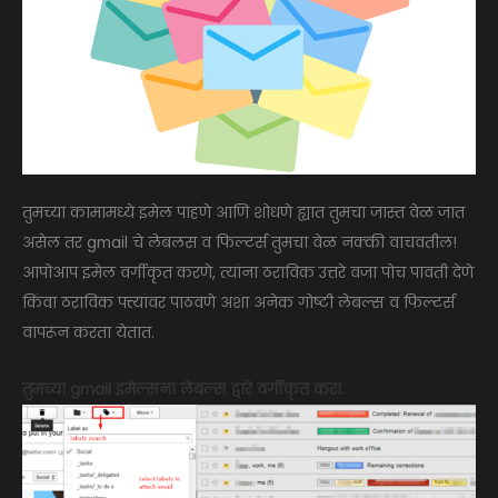
तुमच्या कामामध्ये इमेल पाहणे आणि शोधणे ह्यात तुमचा जास्त वेळ जात
असेल तर gmail चे लेबलस व फिल्टर्स तुमचा वेळ नक्की वाचवतील!
आपोआप इमेल वर्गीकृत करणे, त्यांना ठराविक उत्तरे वजा पोच पावती देणे
किंवा ठराविक पत्त्यांवर पाठवणे अशा अनेक गोष्टी लेबल्स व फिल्टर्स
वापरून करता येतात.
तुमच्या gmail इमेल्सना लेबल्स द्वारे वर्गीकृत करा.