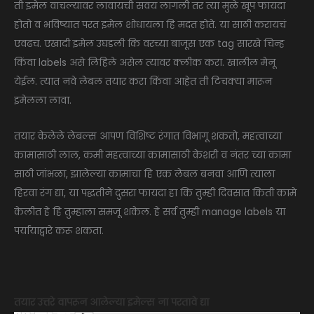
ती इमेल वाचल्यावर लावायची सवय लागली तर त्या मुळे खूप फायदा
होतो व भविष्यात परत इमेल शोधायला हि मदत होते. या साठी करायचं
एवढच. एखादी इमेल उघडली कि वरच्या बाजूस एक tag सारखे चिन्ह
किंवा labels असे लिहिले असेल त्यावर क्लीक करा. खालील मेनू
येईल. त्यात नवे लेबल तयार करा किंवा आहेत ती टिचक्या मारून
इमेलला लावा.
तयार केलेले लेबल्स आपण विशिष्ट रंगात विभागू शकतो, महत्वाच्या
कामासाठी लाल, कमी महत्वाच्या कामासाठी केशरी व नंतर च्या कामा
साठी जांभळा, झालेल्या कामाचा हि एक लेबल बनवा आणि त्याला
हिरवा रंग द्या, या पद्धतीने दुसरा फायदा हा कि तुम्ही दिवसात किती कामे
केलीत हे हि तुम्हाला समजू शकेल. हे सर्व तुम्ही manage labels या
पर्यायाद्वारे करू शकता.
तयार उत्तरे वापरून आलेल्या इमेल्स ना परतावे द्या