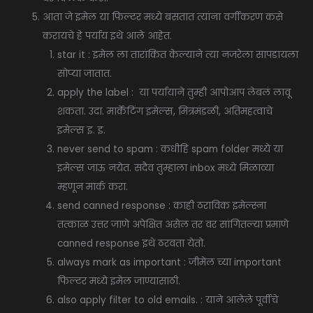
आता जे इमेल या फिल्टर मध्ये बसतात त्यांना वर्गीकरण कसे
करायचे हे पर्याय इथे आले आहेत.
star it : इमेल ला तारांकित केल्याने त्या नजरेला सापडायला
सोप्या जातात.
apply the label : या पर्यायाने तुम्ही आपोआप लेबलं लावू
शकता. उदा. मार्केटिंग इमेल्स, मित्रमंडळी, अतिमहत्वाचे
इमेल्स इ. इ.
never send to spam : कधीहि spam folder मध्ये या
इमेल्स जाऊ नयेत. सदैव तुम्हाला inbox मध्ये मिळाव्या
म्हणून मार्क करा.
send canned response : काही ठराविक इमेल्स्ना
तत्काळ उत्तर जाणे अपेक्षित असेल तर वर सांगितल्या प्रमाणे
canned response इथे ठरवता येतो.
always mark as important : जीमेल च्या important
फिल्टर मध्ये इमेल जाण्यासाठी.
also apply filter to old emails. : याने आलेले पूर्वीचे