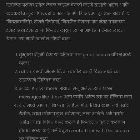
दरवेळेस प्रत्येक इमेल लेबल लाऊन वेगळी करणे त्रासाचे आहेच आणि
कटकटीचे सुद्धा. फिल्टर्स वापरून आपण हि अडचण दूर करू शकतो. इ
नियतकालिके, रोजचे रिपोर्ट्स, नियमित येणाऱ्या पण नंतर कामाच्या
इमेल अशा इमेल्स ना फिल्टर लावून त्यांना आपोआप लेबलं लावता
येतात. त्या साठी खालील गोष्टी करा.
तुम्हाला नेहमी येणाऱ्या इमेलचा पत्ता gmail search बॉक्स मध्ये
टाका.
त्या नंतर सर्व इमेल्स किंवा त्यातील काही टिक मार्क च्या
सहाय्याने सिलेक्ट करा.
उजव्या हाताला more नावाचा मेनू असेल त्यात filter
messages like these असा पर्याय असेल त्या वर क्लिक करा.
सर्च मध्ये आपण जिथे पत्ता लिहिला होता तिथेच काही नवे पर्याय
येतील. त्यात कोणाकडून, कोणाला, मला आलेले असे पर्याय
आहेत ज्याचा विविध वापर करून हे फिल्टर अजून ताकदवान
होतात. सध्या आहे तसे ठेवून create filter with this search
वर क्लिक करा.