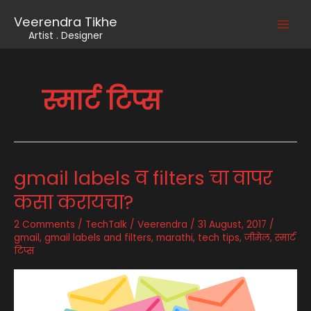
Skip
Veerendra Tikhe
to
Main
Artist . Designer
content
Men
स्मार्ट टिप्स
gmail labels व filters चा वापर
कसा करायचा?
2 Comments
/
TechTalk
/
Veerendra
/
31 August, 2017
/
gmail
,
gmail labels and filters
,
marathi
,
tech tips
,
जीमेल
,
स्मार्ट
टिप्स