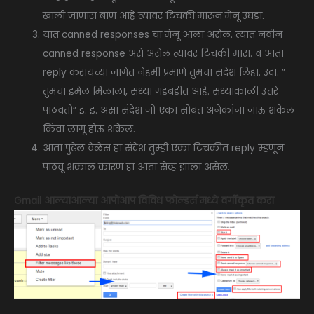
खाली जाणारा बाण आहे त्यावर टिचकी मारून मेनू उघडा.
यात canned responses चा मेनू आला असेल. त्यात नवीन
canned response असे असेल त्यावर टिचकी मारा. व आता
reply करायच्या जागेत नेहमी प्रमाणे तुमचा संदेश लिहा. उदा. ”
तुमचा इमेल मिळाला, सध्या गडबडीत आहे. संध्याकाळी उत्तरे
पाठवतो” इ. इ. असा संदेश जो एका सोबत अनेकांना जाऊ शकेल
किंवा लागू होऊ शकेल.
आता पुढेल वेळेस हा संदेश तुम्ही एका टिचकीत reply म्हणून
पाठवू शकाल कारण हा आता सेव्ह झाला असेल.
Gmail आल्याआल्या आपोआप विविध फोल्डर्स मध्ये वर्गीकृत करा