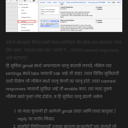
कोणी बोलावलं किंवा काही काम सांगितलं कि बरेच जण म्हणतात “दोन
मिंट थांब”, “करतो थांब जरा”,”आलो रे”… यालाच canned responses
असे म्हणतात.
हि सुविधा gmail मध्ये आपल्याला चालू करावी लागते, जीमेल च्या
settings मध्ये labs नावाची tab आहे ती उघडा. त्यात विविध सुविधांची
यादी दिसेल जी जीमेल मध्ये चालू केली तर चालू होते. त्यात canned
responses नावाची सुविधा आहे ती enable करा. त्या नंतर तुमचे
जीमेल खाते पुन्हा लोड होईल, व हि सुविधा चालू झाली असेल.
या नंतर कुठली ही आलेली gmail उघडा आणि त्यात प्रत्युत्तर /
reply चा पर्याय निवडा.
काहीही लिहिण्यापूर्वी उजव्या बाजूला कचरापेटी च्या शेजारी जो